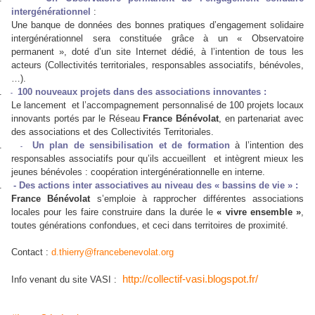
intergénérationnel
:
Une banque de données des bonnes pratiques d’engagement solidaire
intergénérationnel sera constituée grâce à un « Observatoire
permanent », doté d’un site Internet dédié, à l’intention de tous les
acteurs (Collectivités territoriales, responsables associatifs, bénévoles,
…).
.
100 nouveaux projets dans des associations innovantes :
-
Le lancement et l’accompagnement personnalisé de 100 projets locaux
innovants portés par le Réseau
France Bénévolat
, en partenariat avec
des associations et des Collectivités Territoriales.
.
Un plan de sensibilisation et de formation
à l’intention des
-
responsables associatifs pour qu’ils accueillent et intègrent mieux les
jeunes bénévoles : coopération intergénérationnelle en interne.
.
- Des actions inter associatives au niveau des « bassins de vie » :
France Bénévolat
s’emploie à rapprocher différentes associations
locales pour les faire construire dans la durée le
« vivre ensemble »
,
toutes générations confondues, et ceci dans territoires de proximité.
Contact :
d.thierry@francebenevolat.org
http://collectif-vasi.blogspot.fr/
Info venant du site VASI :