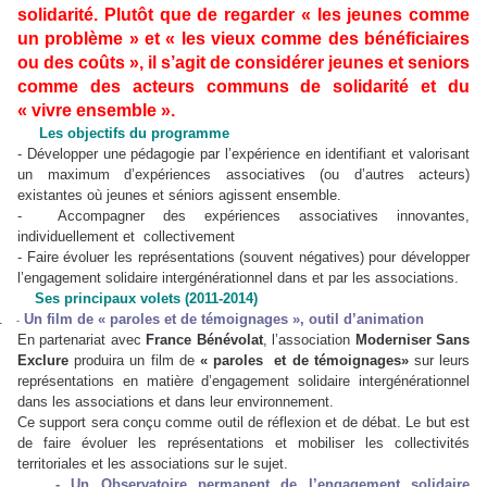
solidarité. Plutôt que de regarder « les jeunes comme
un problème » et « les vieux comme des bénéficiaires
ou des coûts », il s’agit de considérer jeunes et seniors
comme des acteurs communs de solidarité et du
« vivre ensemble ».
Les objectifs du programme
- Développer une pédagogie par l’expérience en identifiant et valorisant
un maximum d’expériences associatives (ou d’autres acteurs)
existantes où jeunes et séniors agissent ensemble.
- Accompagner des expériences associatives innovantes,
individuellement et collectivement
- Faire évoluer les représentations (souvent négatives) pour développer
l’engagement solidaire intergénérationnel dans et par les associations.
Ses principaux volets (2011-2014)
.
Un film de « paroles et de témoignages », outil d’animation
-
En partenariat avec
France Bénévolat
, l’association
Moderniser Sans
Exclure
produira un film de
« paroles et de témoignages»
sur leurs
représentations en matière d’engagement solidaire intergénérationnel
dans les associations et dans leur environnement.
Ce support sera conçu comme outil de réflexion et de débat. Le but est
de faire évoluer les représentations et mobiliser les collectivités
territoriales et les associations sur le sujet.
.
- Un Observatoire permanent de l’engagement solidaire