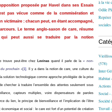
à la vie 
l’opposition proposée par Havel dans ses Essais
Odile Pl
 n’est pas vécue comme de la commisération et
Repérer l
n victimaire : chacun peut, en étant accompagné,
sociales 
parcours. Le terme anglo-saxon de care, résume
, qui peut aussi se traduire par la notion
Caté
Vieillis
se trouve peut-être chez
Levinas
quand il parle de la
« non-
(578)
 du prochain »
[1]
. Il y a dans la notion de care, une culture du
Inter Gé
e la solution technologique comme approche privilégiée de la prise
Habitat 
de chercher à traduire l’ensemble des attentes seulement sous
Actions 
Social -
eillance, capteurs multiples, voire dispensateurs de paroles
Société
(
e du lien, le principe de bienveillance et l’implication de l’être
Travail 
économique et social : le care est fort d’un potentiel de création