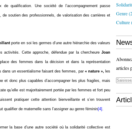
Solidari
ux de qualification. Une société de l’accompagnement passe
Genre
(
 de soutien des professionnels, de valorisation des carrières et
Culture
News
illant
porte en soi les germes d’une autre hiérarchie des valeurs
es activités. Cette approche, défendue par la chercheure
Joan
Abonnez-
a place des femmes dans la décision et dans la représentation
articles 
as dans un essentialisme faisant des femmes, par
« nature »,
les
ine et donc plus capables d’accompagner les plus fragiles, mais
tate qu’elle est majoritairement portée par les femmes et fort peu
Artic
ssent pratiquer cette attention bienveillante et s’en trouvent
eut qualifier de maternelle sans l’assigner au genre féminin
[4]
.
rmer la base d’une autre société où la solidarité collective est