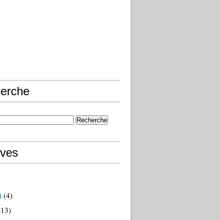
erche
ives
t
(4)
13)