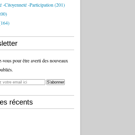
té -citoyenneté -participation
(201)
200)
(164)
letter
vous pour être averti des nouveaux
publiés.
les récents