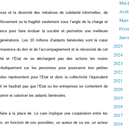
Mai
(
Avril
se et la diversité des initiatives de solidarité informelles, de
Mars
illissement ou la fragilité seulement sous l’angle de la charge et
Févri
ce pour faire évoluer la société et permettre une meilleure
Janvi
 générations. Les 10 millions d’aidants bénévoles sont le cœur
2025
 permanence du don et de l’accompagnement et la nécessité de cet
2024
é et l’Etat ne se déchargent pas des actions les moins
2023
boliquement sur les personnes pour poursuivre leur petites
2022
es représentent pour l’Etat et donc la collectivité l’équivalent
2021
l ne faudrait pas que l’Etat ou les entreprises se contentent de
2020
utenir et valoriser les aidants bénévoles.
2019
2018
 faire à la place de. Le care implique une coopération entre les
2017
n, en fonction de ses possibles, un auteur de sa vie, un acteur
2016