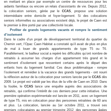
en mettant en place par exemple un centre de ressources pour les
aidants familiaux ou encore un relais d’assistants de vie. Depuis 2012,
la colocation seniors, gérée par le
CCAS
, propose une solution
intermédiaire entre domicile et foyer-logement. Si des colocations
seniors informelles ou associatives existent déjà, le projet de Caen est
le premier à être porté par une collectivité locale.
Profiter de grands logements vacants et rompre le sentiment
d’isolement
Dans le cadre d’un projet de développement territorial du quartier du
Chemin vert, l’Opac Caen Habitat a constaté qu’il avait de plus en plus
de mal à louer de grands appartements de type T5 ou T6.
Parallèlement, le bailleur social a repéré les difficultés qu’ont nombre de
retraités à assumer les charges d’un appartement très grand et le
sentiment d’isolement que ressentent certains après le départ des
enfants hors du logement familial. Ces deux problématique - rompre
l’isolement et remédier à la vacance des grands logements - ont nourri
la réflexion autour de la colocation pour seniors lancée par le
CCAS
dès
2009. Le projet est validé par les élus de la ville de Caen en 2010. Dans
la foulée, le
CCAS
lance une enquête auprès des associations de
retraités, qui confirme l’intérêt de ces derniers pour cette initiative. Une
première opération expérimentale est lancée en 2011, avec un logement
de type T5, mis en colocation pour des personnes retraitées de 60 ans
et plus. La colocation, lancée au 1er octobre 2011, a trouvé ses
premiers colocataires au premier trimestre 2012, des personnes âgées