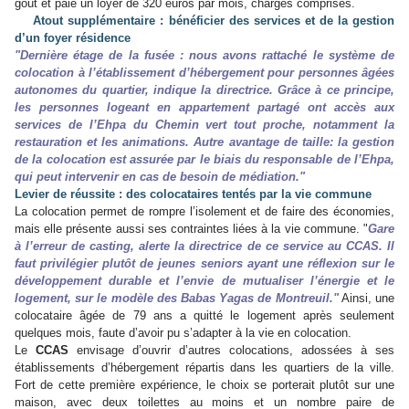
goût et paie un loyer de 320 euros par mois, charges comprises.
Atout supplémentaire : bénéficier des services et de la gestion
d’un foyer résidence
"Dernière étage de la fusée : nous avons rattaché le système de
colocation à l’établissement d’hébergement pour personnes âgées
autonomes du quartier, indique la directrice. Grâce à ce principe,
les personnes logeant en appartement partagé ont accès aux
services de l’Ehpa du Chemin vert tout proche, notamment la
restauration et les animations. Autre avantage de taille: la gestion
de la colocation est assurée par le biais du responsable de l’Ehpa,
qui peut intervenir en cas de besoin de médiation."
Levier de réussite : des colocataires tentés par la vie commune
La colocation permet de rompre l’isolement et de faire des économies,
mais elle présente aussi ses contraintes liées à la vie commune. "
Gare
à l’erreur de casting, alerte la directrice de ce service au CCAS. Il
faut privilégier plutôt de jeunes seniors ayant une réflexion sur le
développement durable et l’envie de mutualiser l’énergie et le
logement, sur le modèle des Babas Yagas de Montreuil."
Ainsi, une
colocataire âgée de 79 ans a quitté le logement après seulement
quelques mois, faute d’avoir pu s’adapter à la vie en colocation.
Le
CCAS
envisage d’ouvrir d’autres colocations, adossées à ses
établissements d’hébergement répartis dans les quartiers de la ville.
Fort de cette première expérience, le choix se porterait plutôt sur une
maison, avec deux toilettes au moins et un nombre paire de