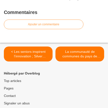
Commentaires
Ajouter un commentaire
< Les seniors inspirent
La communauté de
l’innovation ; Silver
communes du pays de
économie
Pévèle maintient les seniors
au coeur de la société
locale >
Hébergé par Overblog
Top articles
Pages
Contact
Signaler un abus