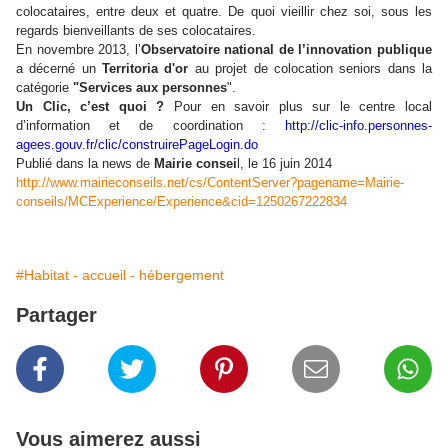
colocataires, entre deux et quatre. De quoi vieillir chez soi, sous les
regards bienveillants de ses colocataires.
En novembre 2013, l’
Observatoire national de l’innovation publique
a décerné un
Territoria d'or
au projet de colocation seniors dans la
catégorie
"Services aux personnes
".
Un Clic, c’est quoi ?
Pour en savoir plus sur le centre local
d’information et de coordination :
http://clic-info.personnes-
agees.gouv.fr/clic/construirePageLogin.do
Publié dans la news de
Mairie consei
l, le 16 juin 2014
http://www.mairieconseils.net/cs/ContentServer?pagename=Mairie-
conseils/MCExperience/Experience&cid=1250267222834
#Habitat - accueil - hébergement
Partager
Vous aimerez aussi