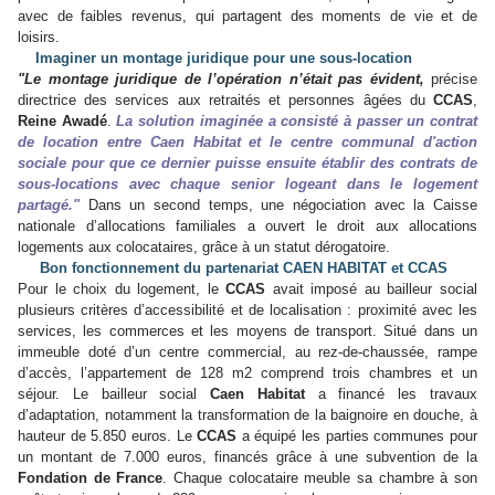
avec de faibles revenus, qui partagent des moments de vie et de
loisirs.
Imaginer un montage juridique pour une sous-location
"Le montage juridique de l’opération n’était pas évident,
précise
directrice des services aux retraités et personnes âgées du
CCAS
,
Reine Awadé
.
La solution imaginée a consisté à passer un contrat
de location entre Caen Habitat et le centre communal d'action
sociale pour que ce dernier puisse ensuite établir des contrats de
sous-locations avec chaque senior logeant dans le logement
partagé."
Dans un second temps, une négociation avec la Caisse
nationale d’allocations familiales a ouvert le droit aux allocations
logements aux colocataires, grâce à un statut dérogatoire.
Bon fonctionnement du partenariat CAEN HABITAT et CCAS
Pour le choix du logement, le
CCAS
avait imposé au bailleur social
plusieurs critères d’accessibilité et de localisation : proximité avec les
services, les commerces et les moyens de transport. Situé dans un
immeuble doté d’un centre commercial, au rez-de-chaussée, rampe
d’accès, l’appartement de 128 m2 comprend trois chambres et un
séjour. Le bailleur social
Caen Habitat
a financé les travaux
d’adaptation, notamment la transformation de la baignoire en douche, à
hauteur de 5.850 euros. Le
CCAS
a équipé les parties communes pour
un montant de 7.000 euros, financés grâce à une subvention de la
Fondation de France
. Chaque colocataire meuble sa chambre à son