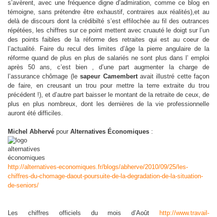
s’avèrent, avec une fréquence digne d’admiration, comme ce blog en
témoigne, sans prétendre être exhaustif, contraires aux réalités),et au
delà de discours dont la crédibilté s’est effilochée au fil des outrances
répétées, les chiffres sur ce point mettent avec cruauté le doigt sur l’un
des points faibles de la réforme des retraites qui est au coeur de
l’actualité. Faire du recul des limites d’âge la pierre angulaire de la
réforme quand de plus en plus de salariés ne sont plus dans l’ emploi
après 50 ans, c’est bien , d’une part augmenter la charge de
l’assurance chômage (le
sapeur Camembert
avait illustré cette façon
de faire, en creusant un trou pour mettre la terre extraite du trou
précédent !), et d’autre part baisser le montant de la retraite de ceux, de
plus en plus nombreux, dont les dernières de la vie professionnelle
auront été difficiles.
Michel Abhervé
pour
Alternatives Économiques
:
http://alternatives-economiques.fr/blogs/abherve/2010/09/25/les-
chiffres-du-chomage-daout-poursuite-de-la-degradation-de-la-situation-
de-seniors/
Les chiffres officiels du mois d’Août
http://www.travail-