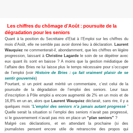
Les chiffres du chômage d’Août : poursuite de la
dégradation pour les seniors
Quant à la position du Secrétaire d’Etat à l’Emploi sur les chiffres du
mois d’Août, elle ne semble pas avoir donné lieu à déclaration.
Laurent
Wauquiez
ne commenterait-il, abondamment, que les chiffres en légère
progression, laissant à
Christine Lagarde
le soin de se dépétrer avec
eux quant ils sont en baisse ? A moins que la gestion médiatique de
l’affaire des Bries ne lui laisse plus le temps nécessaire pour s’occuper
de l’emploi (voir
Histoire de Bries : ça fait vraiment plaisir de se
sentir gouvernés
)
Pourtant, si un point aurait mérité un commentaire, c’est celui de la
poursuite de la dégradation de l’emploi des seniors. Leur taux
d’inscription à Pôle emploi a encore augmenté de 2% en un mois et de
16,8% en un an, alors que
Laurent Wauquiez
déclarait, sans rire, il y a
quelques mois “
L’emploi des seniors n’a jamais autant progressé
”
Quelle serait la situation si l’emploi des seniors n’avait pas progressé,
si le gouvernement n’avait pas mis en place un
“plan seniors”
?
Malgré ces déclarations, et en attendant la prochaine (si des
journalistes pensent encore utile de retranscrire des propos qui