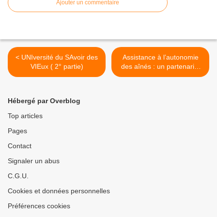
Ajouter un commentaire
< UNIversité du SAvoir des
Assistance à l’autonomie
VIEux ( 2° partie)
des aînés : un partenariat
entre le département de la
Creuse et la société
Legrand - 23 Limousin >
Hébergé par Overblog
Top articles
Pages
Contact
Signaler un abus
C.G.U.
Cookies et données personnelles
Préférences cookies