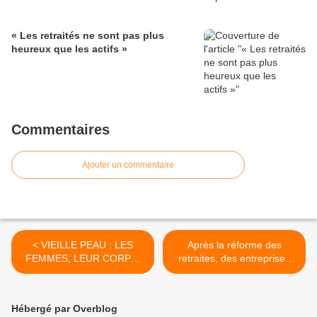
« Les retraités ne sont pas plus
heureux que les actifs »
Commentaires
Ajouter un commentaire
< VIEILLE PEAU : LES
Après la réforme des
FEMMES, LEUR CORPS,
retraites, des entreprises
LEUR ÂGE, un ouvrage de
pionnières organisent le
Fiona Schmidt
maintien en emploi des
seniors >
Hébergé par Overblog