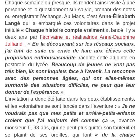
Chaque semaine ou presque, ils rendent ainsi visite à une
personne et la questionnent sur sa vie, prenant des notes
ou enregistrant l’échange. Au Mans, c’est
Anne-Élisabeth
Langé
qui a embarqué ces volontaires dans le projet
intitulé
« Chaque histoire compte vraiment »,
lancé il y a
deux ans par
l’écrivaine et réalisatrice Anne-Dauphine
Julliand
:
« En la découvrant sur les réseaux sociaux,
j’ai tout de suite eu envie de faire aux élèves cette
proposition enthousiasmante
,
raconte cette adjointe en
pastorale du lycée.
Beaucoup de jeunes ne vont pas
très bien, ils sont inquiets face à l’avenir. La rencontre
avec des personnes âgées, qui ont elles-mêmes
surmonté des situations difficiles, ne peut que leur
donner de l’espérance. »
L’invitation a donc été faite dans les deux établissements,
et les volontaires se sont lancés dans l’aventure :
« Je ne
voudrais pas que mes petits et arrière-petits-enfants
croient que j’ai toujours été comme ça »,
avance
monsieur T., 93 ans, qui ne peut plus quitter son fauteuil et
se plaint de ses oreilles, qui font
« de la chaise