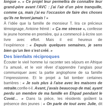
longue ».
« Ce projet leur permettra de connaître leur
grand-père avant l’AVC : j’ai l’air d’un père tranquille,
comme ça, mais j’ai eu l’occasion de faire des choses
qu’ils ne feront jamais ! »
À l’idée que la famille de monsieur T. lira ce précieux
témoignage, Antoine frémit :
« Ça me stresse »,
confesse
le jeune homme en première, qui a commencé à écrire son
livre avec effort. Mais il est heureux de
l’expérience :
« Depuis quelques semaines, je sens
bien qu’un lien s’est créé. »
Des bienfaits réciproques
Écouter le vieil homme lui raconter ses séjours en Afrique
l’a amusé, et le voir rêver d’apprendre l’anglais pour
communiquer avec la partie anglophone de sa famille
l’impressionne. Et le projet a fait tomber certaines
barrières :
« Je suis plus à l’aise avec les maisons de
retraite
,
confie-t-il.
Avant, j’avais beaucoup de mal, ayant
perdu un membre de ma famille en Ehpad pendant le
Covid… »
Dans la pièce, les résidents goûtent la
présence des jeunes :
« On parle de tout avec Julie,
dit