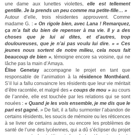
une dame aux lunettes violettes,
elle est tellement
gentille. Je la prends un peu comme ma petite-fille… »
Autour d’elle, trois résidentes approuvent. Comme
madame G. :
« On rigole bien, avec Lana ! Remarquez,
ça m’a fait du bien de repenser à ma vie. Il y a des
choses que je lui ai dites, et d’autres, trop
douloureuses, que je n’ai pas voulu lui dire. »
« Ces
jeunes nous sortent de notre milieu, cela nous fait
beaucoup de bien »
,
témoigne encore sa voisine, qui ne
lâche pas la main d’Amaya.
Élise Genetay
accompagne le projet en tant que
responsable de l’animation à la
résidence Monthéard
.
S’il lui a fallu convaincre les résidents que leur vie méritait
d’être racontée, et malgré des
« coups de mou »
au cours
de l’année, elle est touchée par les relations qui se sont
nouées :
« Quand je les vois ensemble, je me dis que le
pari est gagné.
»
De fait, il a fallu surmonter l’abandon de
certains résidents, les soucis de mémoire ou les réticences
à se livrer de certains autres, ou encore les problèmes de
santé de l’une des lycéennes, qui a dû s’éclipser du projet