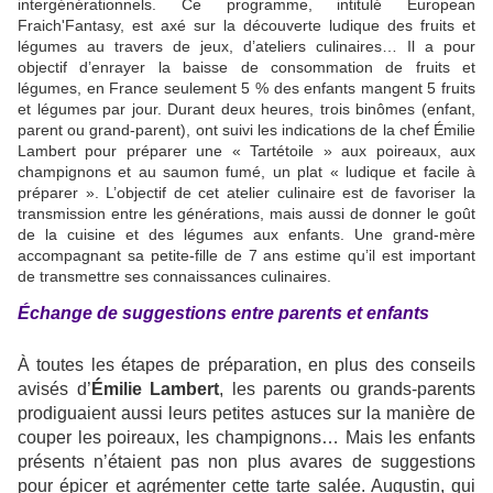
intergénérationnels. Ce programme, intitulé European
Fraich'Fantasy, est axé sur la découverte ludique des fruits et
légumes au travers de jeux, d’ateliers culinaires… Il a pour
objectif d’enrayer la baisse de consommation de fruits et
légumes, en France seulement 5 % des enfants mangent 5 fruits
et légumes par jour. Durant deux heures, trois binômes (enfant,
parent ou grand-parent), ont suivi les indications de la chef Émilie
Lambert pour préparer une « Tartétoile » aux poireaux, aux
champignons et au saumon fumé, un plat « ludique et facile à
préparer ». L’objectif de cet atelier culinaire est de favoriser la
transmission entre les générations, mais aussi de donner le goût
de la cuisine et des légumes aux enfants. Une grand-mère
accompagnant sa petite-fille de 7 ans estime qu’il est important
de transmettre ses connaissances culinaires.
Échange de suggestions entre parents et enfants
À toutes les étapes de préparation, en plus des conseils
avisés d’
Émilie Lambert
, les parents ou grands-parents
prodiguaient aussi leurs petites astuces sur la manière de
couper les poireaux, les champignons… Mais les enfants
présents n’étaient pas non plus avares de suggestions
pour épicer et agrémenter cette tarte salée. Augustin, qui