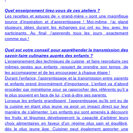
Quel enseignement tirez-vous de ces ateliers ?
Les recettes et astuces de « grand-mère » sont une magnifique
source d’inspiration et d’apprentissage ! Moi-même, j’ai glané
plusieurs idées durant les échanges qui ont eu lieu avec les
participants. Au final, j’apprends tous les jours, exactement
comme eux !
Quel est votre conseil pour appréhender la transmission des
savoir-faire culinaires auprès des enfants ?
L’enseignement des techniques de cuisine, et faire reproduire ces
mêmes gestes aux enfants, requiert de prendre son temps, de
les accompagner et de les encourager à chaque étape !
Durant l’enfance, l’apprentissage et la transmission entre parents
et enfants prend énormément d’importance. L’enfant va d’abord
procéder par mimétisme pour se rapprocher des référents qu’il a
le plus souvent en face de lui, c’est-à-dire ses parents.
Lorsque les enfants grandissent, l’apprentissage qu’ils ont eu de
la cuisine en étant plus jeune va avoir un impact direct sur leur
manière de s’alimenter. Les enfants qui sont amenés à découvrir
les fruits et légumes développeront la capacité d’arbitrer leurs
choix alimentaires en faveur d’un régime plus sain et équilibré,
dès le plus jeune âge. Cuisiner peut également apporter une