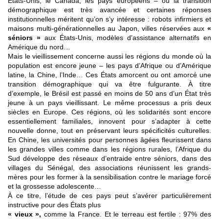
États-Unis, le Canada, les pays européens – où la transition
démographique est très avancée et certaines réponses
institutionnelles méritent qu’on s’y intéresse : robots infirmiers et
maisons multi-générationnelles au Japon, villes réservées aux
«
séniors »
aux États-Unis, modèles d’assistance alternatifs en
Amérique du nord…
Mais le vieillissement concerne aussi les régions du monde où la
population est encore jeune – les pays d’Afrique ou d’Amérique
latine, la Chine, l’Inde… Ces États amorcent ou ont amorcé une
transition démographique qui va être fulgurante. À titre
d’exemple, le Brésil est passé en moins de 50 ans d’un État très
jeune à un pays vieillissant. Le même processus a pris deux
siècles en Europe. Ces régions, où les solidarités sont encore
essentiellement familiales, innovent pour s’adapter à cette
nouvelle donne, tout en préservant leurs spécificités culturelles.
En Chine, les universités pour personnes âgées fleurissent dans
les grandes villes comme dans les régions rurales, l’Afrique du
Sud développe des réseaux d’entraide entre séniors, dans des
villages du Sénégal, des associations réunissent les grands-
mères pour les former à la sensibilisation contre le mariage forcé
et la grossesse adolescente…
À ce titre, l’étude de ces pays peut s’avérer particulièrement
instructive pour des États plus
« vieux »,
comme la France. Et le terreau est fertile : 97% des