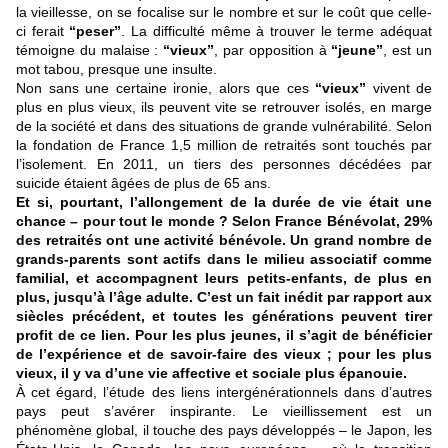
la vieillesse, on se focalise sur le nombre et sur le coût que celle-
ci ferait
“peser”
. La difficulté même à trouver le terme adéquat
témoigne du malaise :
“vieux”
, par opposition à
“jeune”
, est un
mot tabou, presque une insulte.
Non sans une certaine ironie, alors que ces
“vieux”
vivent de
plus en plus vieux, ils peuvent vite se retrouver isolés, en marge
de la société et dans des situations de grande vulnérabilité. Selon
la fondation de France 1,5 million de retraités sont touchés par
l’isolement. En 2011, un tiers des personnes décédées par
suicide étaient âgées de plus de 65 ans.
Et si, pourtant, l’allongement de la durée de vie était une
chance – pour tout le monde ? Selon France Bénévolat, 29%
des retraités ont une activité bénévole. Un grand nombre de
grands-parents sont actifs dans le milieu associatif comme
familial, et accompagnent leurs petits-enfants, de plus en
plus, jusqu’à l’âge adulte. C’est un fait inédit par rapport aux
siècles précédent, et toutes les générations peuvent tirer
profit de ce lien. Pour les plus jeunes, il s’agit de bénéficier
de l’expérience et de savoir-faire des vieux ; pour les plus
vieux, il y va d’une vie affective et sociale plus épanouie.
À cet égard, l’étude des liens intergénérationnels dans d’autres
pays peut s’avérer inspirante. Le vieillissement est un
phénomène global, il touche des pays développés – le Japon, les