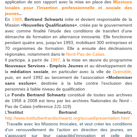
application de son rapport avec la mise en place des
Missions
locales pour l'insertion professionnelle et sociale des
jeunes
..
.
En
1989
,
Bertrand Schwartz
initie et devient responsable de la
Mission
«Nouvelles Qualifications»
, créée par le gouvernement
avec comme finalité l'étude des conditions de transfert d'une
démarche de formation en alternance innovante. Elle fonctionne
pendant quatre ans, jusqu'en 1993, mobilisant 300 entreprises et
70 organismes de formation. Elle a ensuite des déclinaisons
régionales, notamment dans le
Nord-Pas-de-Calais
.
Il participe, à partir de
1997
, à la mise en œuvre du programme
Nouveaux Services - Emplois Jeunes
et au développement de
la
médiation sociale
, en particulier avec la ville de
Grenoble
,
puis, en avril 1992 au lancement de l'association
«Moderniser
sans exclure»
, destinée à la lutte contre l'exclusion des
personnes à faible niveau de qualification
Le
Fonds Bertrand Schwartz
constitué de toutes ses archives
de 1958 à 2008 est tenu par les archives Nationales du Nord -
Pas de Calais (reférence 2J1-119)
L
'Institut Bertrand Schwartz,
http://www.institutbertrandschwartz.org/accueil/presentation.html​
Travaille avec les Missions lmocales, et veut c
réer les conditions
d’un renouvellement de l’action en direction des jeunes, en
s’appuyant sur leur capacitéd’innovation et celle des